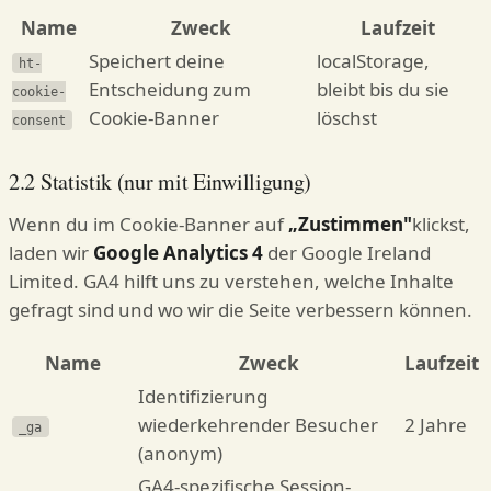
Name
Zweck
Laufzeit
Speichert deine
localStorage,
ht-
Entscheidung zum
bleibt bis du sie
cookie-
Cookie-Banner
löschst
consent
2.2 Statistik (nur mit Einwilligung)
Wenn du im Cookie-Banner auf
„Zustimmen"
klickst,
laden wir
Google Analytics 4
der Google Ireland
Limited. GA4 hilft uns zu verstehen, welche Inhalte
gefragt sind und wo wir die Seite verbessern können.
Name
Zweck
Laufzeit
Identifizierung
wiederkehrender Besucher
2 Jahre
_ga
(anonym)
GA4-spezifische Session-