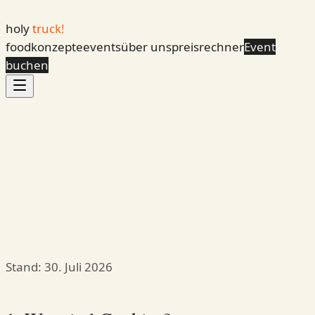
holy
truck!
foodkonzepte
events
über uns
preisrechner
Event
buchen
Stand: 30. Juli 2026