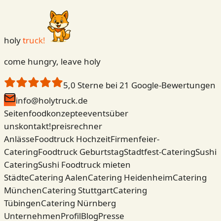
holy
truck!
come hungry, leave holy
5,0
Sterne bei
21
Google-Bewertungen
info@holytruck.de
Seiten
foodkonzepte
events
über
uns
kontakt!
preisrechner
Anlässe
Foodtruck Hochzeit
Firmenfeier-
Catering
Foodtruck Geburtstag
Stadtfest-Catering
Sushi
Catering
Sushi Foodtruck mieten
Städte
Catering Aalen
Catering Heidenheim
Catering
München
Catering Stuttgart
Catering
Tübingen
Catering Nürnberg
Unternehmen
Profil
Blog
Presse