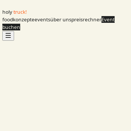
holy
truck!
foodkonzepte
events
über uns
preisrechner
Event
buchen