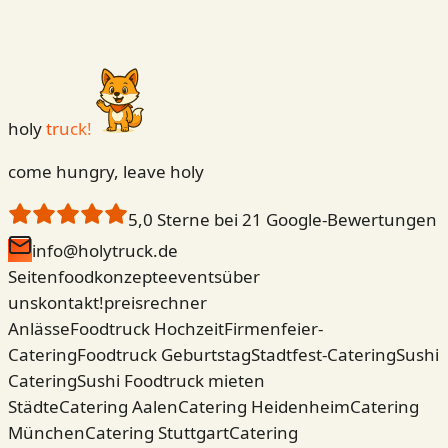
holy
truck!
come hungry, leave holy
5,0
Sterne bei
21
Google-Bewertungen
info@holytruck.de
Seiten
foodkonzepte
events
über
uns
kontakt!
preisrechner
Anlässe
Foodtruck Hochzeit
Firmenfeier-
Catering
Foodtruck Geburtstag
Stadtfest-Catering
Sushi
Catering
Sushi Foodtruck mieten
Städte
Catering Aalen
Catering Heidenheim
Catering
München
Catering Stuttgart
Catering