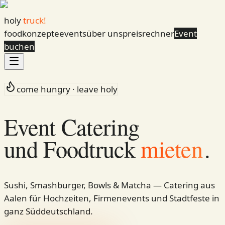
holy
truck!
foodkonzepte
events
über uns
preisrechner
Event
buchen
come hungry · leave holy
Event Catering
und Foodtruck
mieten
.
Sushi, Smashburger, Bowls & Matcha — Catering aus
Aalen für Hochzeiten, Firmenevents und Stadtfeste in
ganz Süddeutschland.