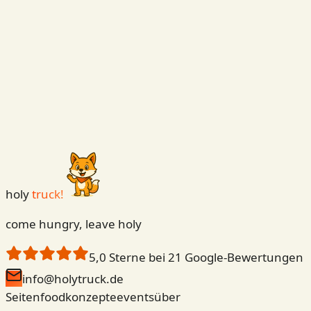
holy
truck!
come hungry, leave holy
5,0
Sterne bei
21
Google-Bewertungen
info@holytruck.de
Seiten
foodkonzepte
events
über