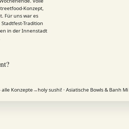
s Wochenende. Volle
Streetfood-Konzept,
t. Für uns war es
Stadtfest-Tradition
en in der Innenstadt
.
ent?
 alle Konzepte
→
holy sushi! · Asiatische Bowls & Banh Mi