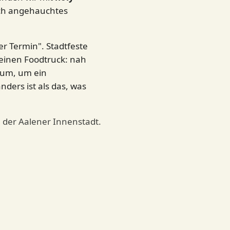
sch angehauchtes
er Termin". Stadtfeste
 einen Foodtruck: nah
aum, um ein
ders ist als das, was
in der Aalener Innenstadt.