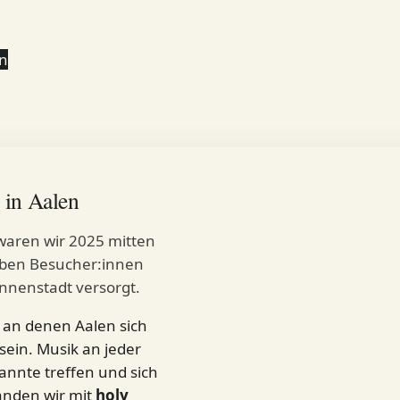
n
 in Aalen
 waren wir 2025 mitten
haben Besucher:innen
Innenstadt versorgt.
 an denen Aalen sich
sein. Musik an jeder
annte treffen und sich
anden wir mit
holy