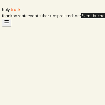
holy
truck!
foodkonzepte
events
über uns
preisrechner
Event buche